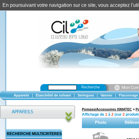
En poursuivant votre navigation sur ce site, vous acceptez l'u
Recherche
|
|
|
|
Appareils
Etanchéité de solvant
Seringues
Vannes
Flaconnage
Pompes/Accessoires ISMATEC
»
P
Affichage de
1
à
2
(sur
2
produit
Photo
Référe
RECHERCHE MULTICRITERES