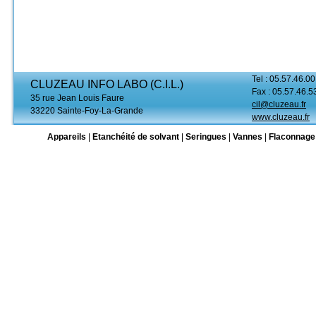
Tel : 05.57.46.00
CLUZEAU INFO LABO (C.I.L.)
Fax : 05.57.46.5
35 rue Jean Louis Faure
cil@cluzeau.fr
33220 Sainte-Foy-La-Grande
www.cluzeau.fr
Appareils
|
Etanchéité de solvant
|
Seringues
|
Vannes
|
Flaconnage