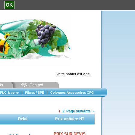
e.
OK
Votre panier est vide.
|
|
PLC & verre
Filtres / SPE
Colonnes Accessoires CPG
1
2
Page suivante
»
Délai
Prix unitaire HT
PRIX SUR DEVIS