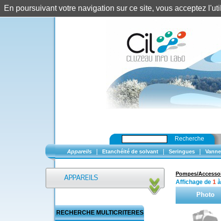
En poursuivant votre navigation sur ce site, vous acceptez l'u
Recherche
|
|
|
Appareils
Etanchéité de solvant
Seringues
Vanne
Pompes/Accesso
Affichage de
1
Photo
RECHERCHE MULTICRITERES