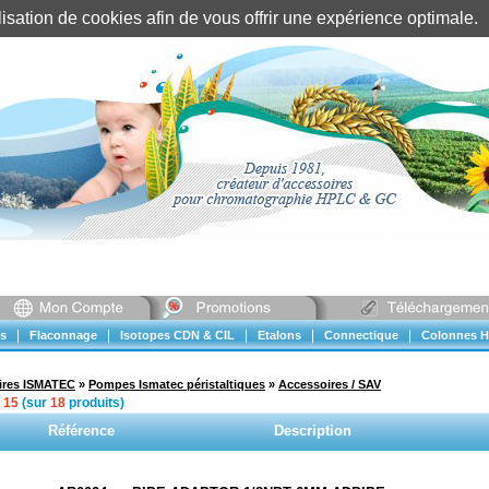
tilisation de cookies afin de vous offrir une expérience optimal
Identification client
||
Mon compte
|
|
|
|
|
s
Flaconnage
Isotopes CDN & CIL
Etalons
Connectique
Colonnes H
ires ISMATEC
»
Pompes Ismatec péristaltiques
»
Accessoires / SAV
à
15
(sur
18
produits)
Référence
Description