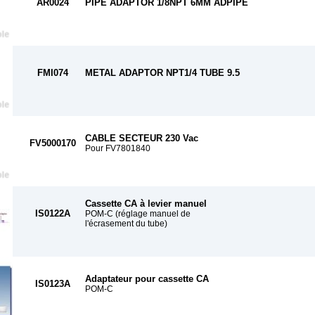
AR0024
PIPE ADAPTOR 1/8NPT 6MM ADPIPE
FMI074
METAL ADAPTOR NPT1/4 TUBE 9.5
CABLE SECTEUR 230 Vac
FV5000170
Pour FV7801840
Cassette CA à levier manuel
IS0122A
POM-C (réglage manuel de
l'écrasement du tube)
Adaptateur pour cassette CA
IS0123A
POM-C