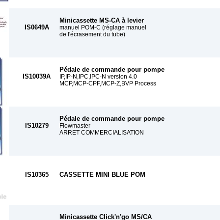
Minicassette MS-CA à levier
IS0649A
manuel POM-C (réglage manuel
de l'écrasement du tube)
Pédale de commande pour pompe
IS10039A
IP,IP-N,IPC,IPC-N version 4.0
MCP,MCP-CPF,MCP-Z,BVP Process
Pédale de commande pour pompe
IS10279
Flowmaster
ARRET COMMERCIALISATION
IS10365
CASSETTE MINI BLUE POM
Minicassette Click'n'go MS/CA