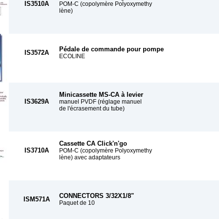
IS3510A
POM-C (copolymère Polyoxymethy
lène)
Pédale de commande pour pompe
IS3572A
ECOLINE
Minicassette MS-CA à levier
IS3629A
manuel PVDF (réglage manuel
de l'écrasement du tube)
Cassette CA Click'n'go
IS3710A
POM-C (copolymère Polyoxymethy
lène) avec adaptateurs
CONNECTORS 3/32X1/8"
ISM571A
Paquet de 10