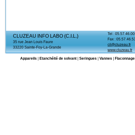
Tel : 05.57.46.00
CLUZEAU INFO LABO (C.I.L.)
Fax : 05.57.46.5
35 rue Jean Louis Faure
cil@cluzeau.fr
33220 Sainte-Foy-La-Grande
www.cluzeau.fr
Appareils
|
Etanchéité de solvant
|
Seringues
|
Vannes
|
Flaconnage