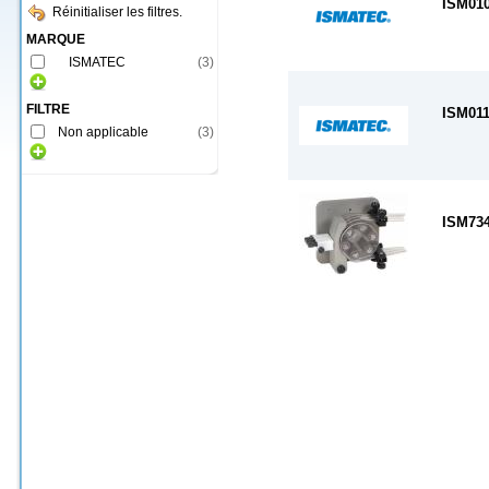
ISM01
Réinitialiser les filtres.
MARQUE
ISMATEC
(
3
)
FILTRE
ISM01
Non applicable
(
3
)
ISM73