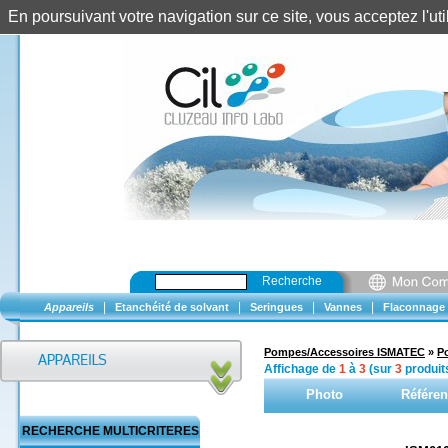
En poursuivant votre navigation sur ce site, vous acceptez l'u
Recherche
|
|
|
|
Appareils
Etanchéité de solvant
Seringues
Vannes
Flaconnage
Pompes/Accessoires ISMATEC
»
P
Affichage de
1
à
3
(sur
3
produit
Photo
Référe
RECHERCHE MULTICRITERES