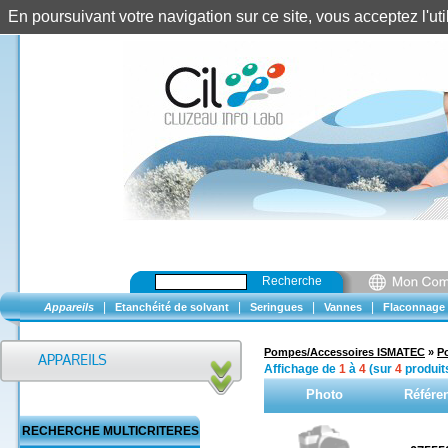
En poursuivant votre navigation sur ce site, vous acceptez l'u
Recherche
|
|
|
|
Appareils
Etanchéité de solvant
Seringues
Vannes
Flaconnage
Pompes/Accessoires ISMATEC
»
P
Affichage de
1
à
4
(sur
4
produit
Photo
Référe
RECHERCHE MULTICRITERES