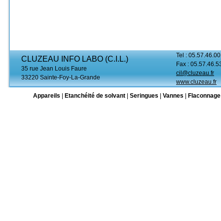
Tel : 05.57.46.00
CLUZEAU INFO LABO (C.I.L.)
Fax : 05.57.46.5
35 rue Jean Louis Faure
cil@cluzeau.fr
33220 Sainte-Foy-La-Grande
www.cluzeau.fr
Appareils
|
Etanchéité de solvant
|
Seringues
|
Vannes
|
Flaconnage