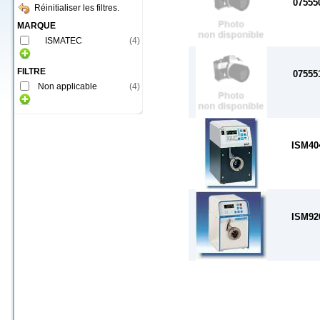
07555
Réinitialiser les filtres.
MARQUE
ISMATEC
(
4
)
FILTRE
07555
Non applicable
(
4
)
ISM40
ISM92