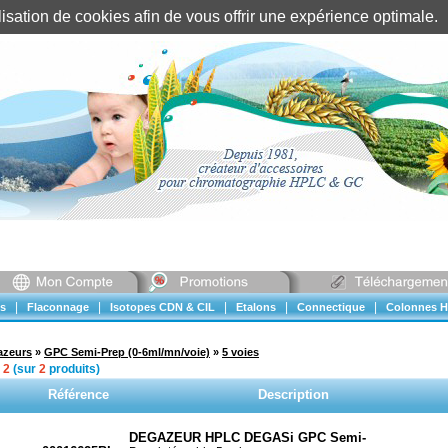
tilisation de cookies afin de vous offrir une expérience optimal
Identification client
||
Mon compte
|
|
|
|
|
s
Flaconnage
Isotopes CDN & CIL
Etalons
Connectique
Colonnes H
azeurs
»
GPC Semi-Prep (0-6ml/mn/voie)
»
5 voies
à
2
(sur
2
produits)
Référence
Description
DEGAZEUR HPLC DEGASi GPC Semi-