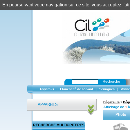
En poursuivant votre navigation sur ce site, vous acceptez l'u
Recherche
|
|
|
Appareils
Etanchéité de solvant
Seringues
Vanne
Dégazeurs
»
Dég
Affichage de
1
Photo
RECHERCHE MULTICRITERES