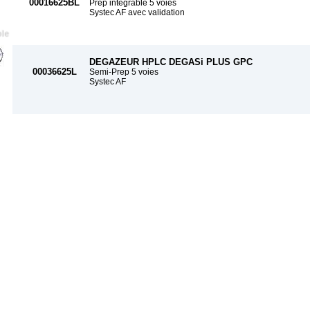
00016625BL
Prep intégrable 5 voies
Systec AF avec validation
DEGAZEUR HPLC DEGASi PLUS GPC
00036625L
Semi-Prep 5 voies
Systec AF