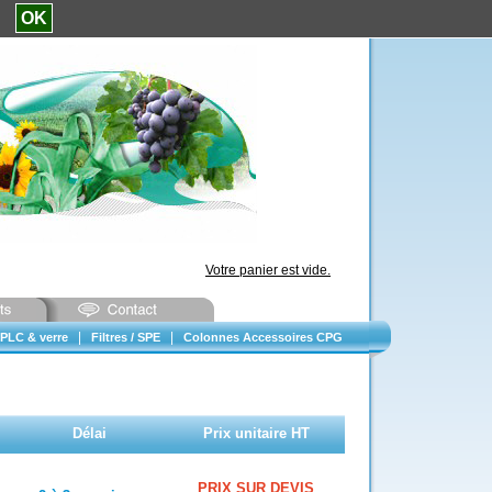
e.
OK
Votre panier est vide.
|
|
PLC & verre
Filtres / SPE
Colonnes Accessoires CPG
Délai
Prix unitaire HT
PRIX SUR DEVIS