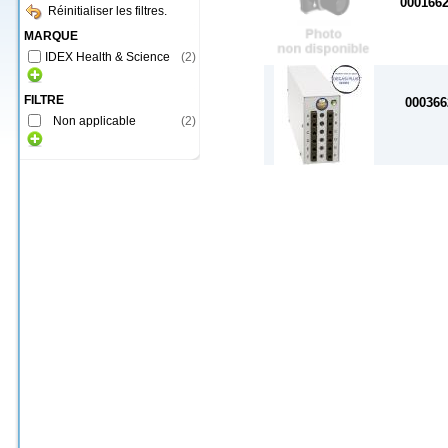
000166
Réinitialiser les filtres.
MARQUE
IDEX Health & Science
(
2
)
FILTRE
000366
Non applicable
(
2
)