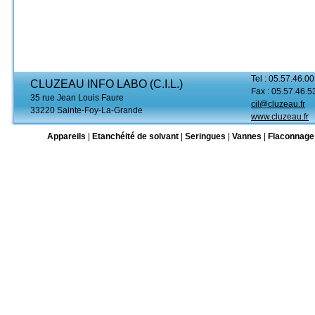
Tel : 05.57.46.00
CLUZEAU INFO LABO (C.I.L.)
Fax : 05.57.46.5
35 rue Jean Louis Faure
cil@cluzeau.fr
33220 Sainte-Foy-La-Grande
www.cluzeau.fr
Appareils
|
Etanchéité de solvant
|
Seringues
|
Vannes
|
Flaconnage