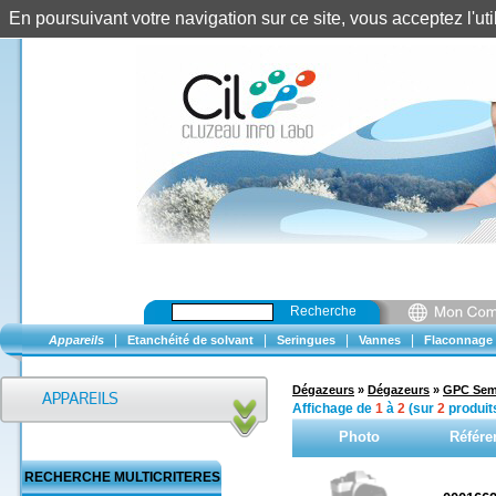
En poursuivant votre navigation sur ce site, vous acceptez l'u
Recherche
|
|
|
|
Appareils
Etanchéité de solvant
Seringues
Vannes
Flaconnage
Dégazeurs
»
Dégazeurs
»
GPC Semi
Affichage de
1
à
2
(sur
2
produit
Photo
Référe
RECHERCHE MULTICRITERES