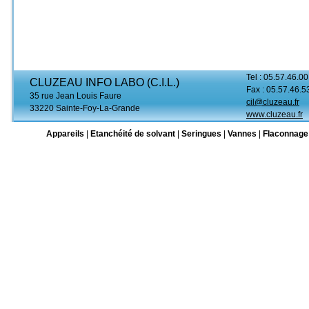
Tel : 05.57.46.00
CLUZEAU INFO LABO (C.I.L.)
Fax : 05.57.46.5
35 rue Jean Louis Faure
cil@cluzeau.fr
33220 Sainte-Foy-La-Grande
www.cluzeau.fr
Appareils
|
Etanchéité de solvant
|
Seringues
|
Vannes
|
Flaconnage