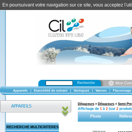
En poursuivant votre navigation sur ce site, vous acceptez l'u
Recherche
|
|
|
|
Appareils
Etanchéité de solvant
Seringues
Vannes
Flaconnage
Dégazeurs
»
Dégazeurs
»
Semi-Pre
Affichage de
1
à
2
(sur
2
produit
Photo
Référe
RECHERCHE MULTICRITERES