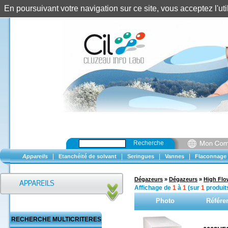
En poursuivant votre navigation sur ce site, vous acceptez l'u
Recherche
|
|
|
|
Appareils
Etanchéité de solvant
Seringues
Vannes
Flaconnage
Dégazeurs
»
Dégazeurs
»
High Flo
Affichage de
1
à
1
(sur
1
produit
Photo
Référe
RECHERCHE MULTICRITERES