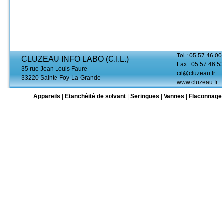
Tel : 05.57.46.00
CLUZEAU INFO LABO (C.I.L.)
Fax : 05.57.46.5
35 rue Jean Louis Faure
cil@cluzeau.fr
33220 Sainte-Foy-La-Grande
www.cluzeau.fr
Appareils
|
Etanchéité de solvant
|
Seringues
|
Vannes
|
Flaconnage