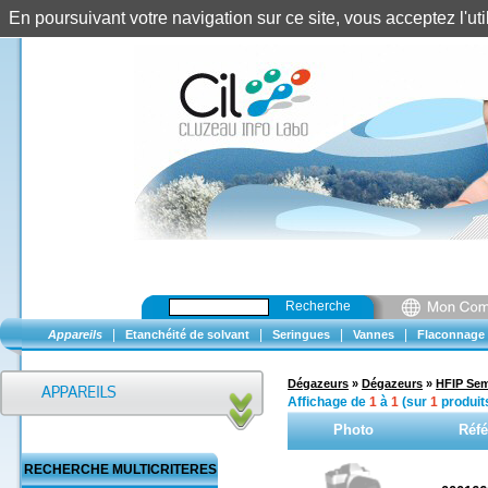
En poursuivant votre navigation sur ce site, vous acceptez l'u
Recherche
|
|
|
|
Appareils
Etanchéité de solvant
Seringues
Vannes
Flaconnage
Dégazeurs
»
Dégazeurs
»
HFIP Sem
Affichage de
1
à
1
(sur
1
produit
Photo
Réf
RECHERCHE MULTICRITERES