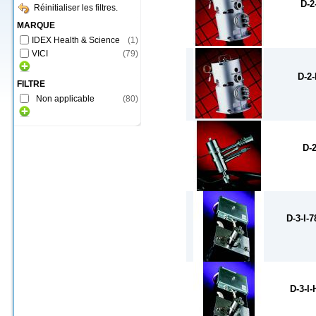
D-2
Réinitialiser les filtres.
MARQUE
IDEX Health & Science
(
1
)
VICI
(
79
)
D-2-
FILTRE
Non applicable
(
80
)
D-
D-3-I-
D-3-I