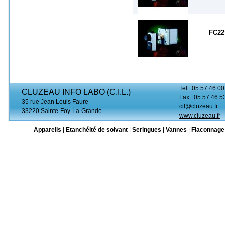
FC2
Tel : 05.57.46.00
CLUZEAU INFO LABO (C.I.L.)
Fax : 05.57.46.5
35 rue Jean Louis Faure
cil@cluzeau.fr
33220 Sainte-Foy-La-Grande
www.cluzeau.fr
Appareils
|
Etanchéité de solvant
|
Seringues
|
Vannes
|
Flaconnage