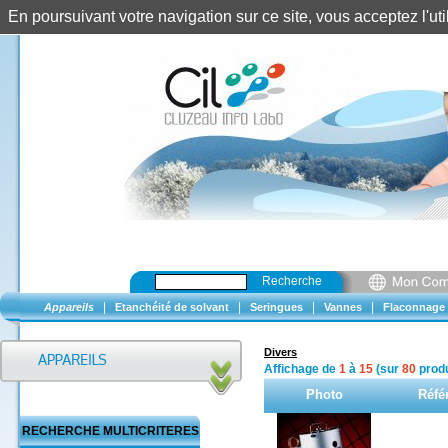
En poursuivant votre navigation sur ce site, vous acceptez l'u
Recherche
|
|
|
|
Appareils
Etanchéité de solvant
Seringues
Vannes
Flaconnage
Divers
Affichage de
1
à
15
(sur
80
produ
Photo
Réfé
RECHERCHE MULTICRITERES