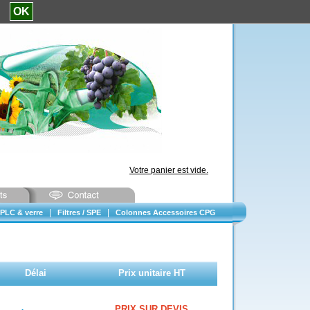
e.
OK
Votre panier est vide.
|
|
PLC & verre
Filtres / SPE
Colonnes Accessoires CPG
Délai
Prix unitaire HT
PRIX SUR DEVIS