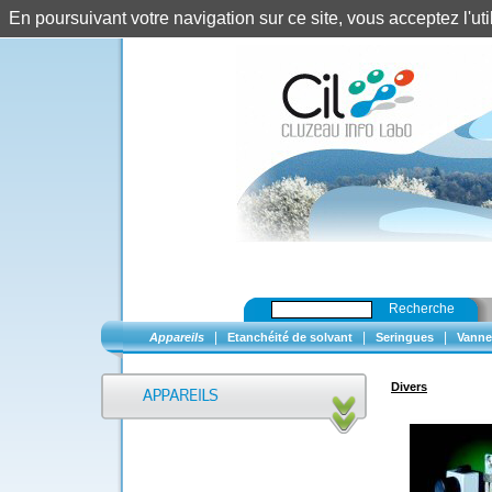
En poursuivant votre navigation sur ce site, vous acceptez l'u
Recherche
|
|
|
Appareils
Etanchéité de solvant
Seringues
Vanne
Divers