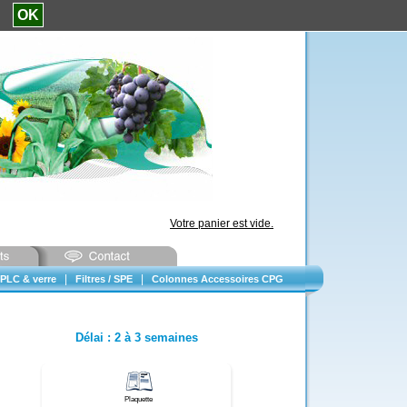
e.
OK
Votre panier est vide.
|
|
PLC & verre
Filtres / SPE
Colonnes Accessoires CPG
Délai
:
2 à 3 semaines
Plaquette