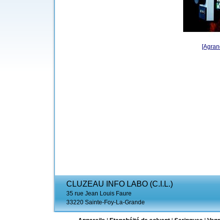
[Agrand
CLUZEAU INFO LABO (C.I.L.)
35 rue Jean Louis Faure
33220 Sainte-Foy-La-Grande