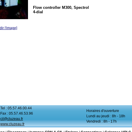
Flow controller M300, Spectrol
4-dial
ir l'image]
Tel : 05.57.46.00.44
Horaires d'ouverture
Fax : 05.57.46.53.96
Lundi au jeudi : 8h - 18h
cil@cluzeau.fr
Vendredi : 8h - 17h
www.cluzeau.fr