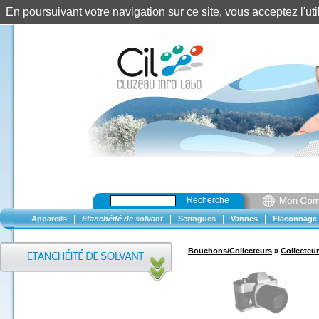
En poursuivant votre navigation sur ce site, vous acceptez l'u
Recherche
|
|
|
|
Appareils
Etanchéité de solvant
Seringues
Vannes
Flaconnage
Bouchons/Collecteurs
»
Collecteur