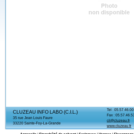
Tel : 05.57.46.00
CLUZEAU INFO LABO (C.I.L.)
Fax : 05.57.46.5
35 rue Jean Louis Faure
cil@cluzeau.fr
33220 Sainte-Foy-La-Grande
www.cluzeau.fr