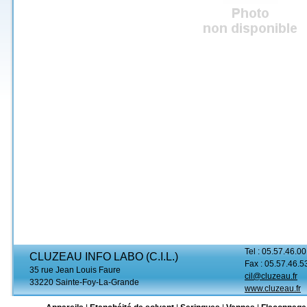
Tel : 05.57.46.00
CLUZEAU INFO LABO (C.I.L.)
Fax : 05.57.46.5
35 rue Jean Louis Faure
cil@cluzeau.fr
33220 Sainte-Foy-La-Grande
www.cluzeau.fr