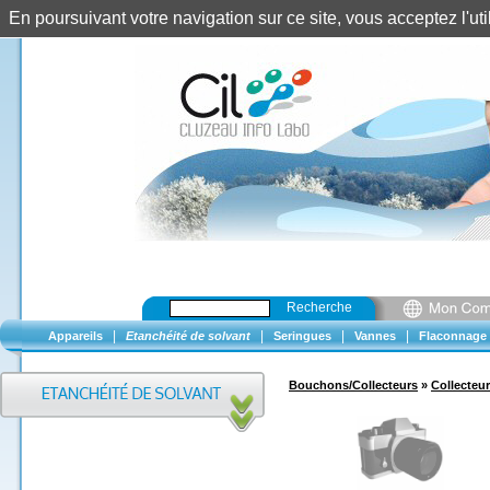
En poursuivant votre navigation sur ce site, vous acceptez l'u
Recherche
|
|
|
|
Appareils
Etanchéité de solvant
Seringues
Vannes
Flaconnage
Bouchons/Collecteurs
»
Collecteur