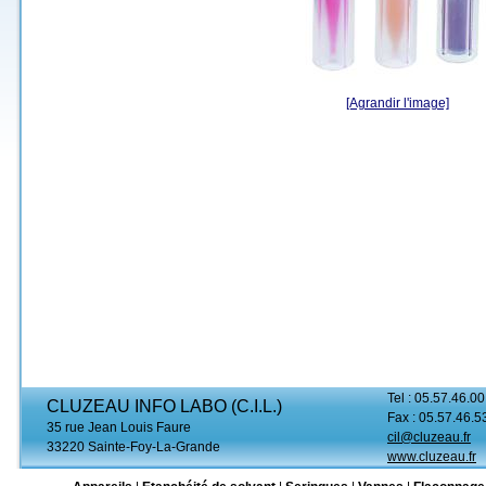
[Agrandir l'image]
Tel : 05.57.46.00
CLUZEAU INFO LABO (C.I.L.)
Fax : 05.57.46.5
35 rue Jean Louis Faure
cil@cluzeau.fr
33220 Sainte-Foy-La-Grande
www.cluzeau.fr