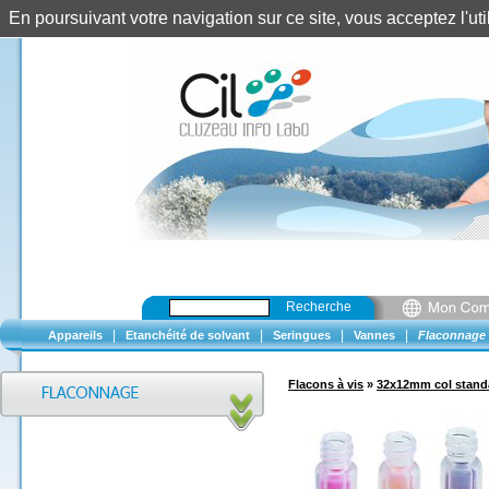
En poursuivant votre navigation sur ce site, vous acceptez l'u
Recherche
|
|
|
|
Appareils
Etanchéité de solvant
Seringues
Vannes
Flaconnage
Flacons à vis
»
32x12mm col stand