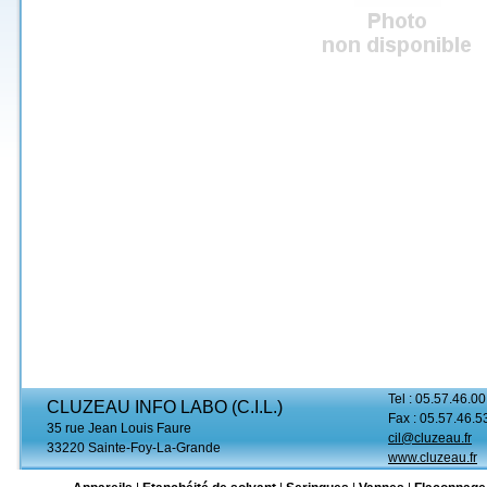
Tel : 05.57.46.00
CLUZEAU INFO LABO (C.I.L.)
Fax : 05.57.46.5
35 rue Jean Louis Faure
cil@cluzeau.fr
33220 Sainte-Foy-La-Grande
www.cluzeau.fr