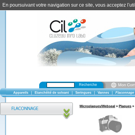
En poursuivant votre navigation sur ce site, vous acceptez l'u
Recherche
|
|
|
|
Appareils
Etanchéité de solvant
Seringues
Vannes
Flaconnage
Microplaques/Webseal
»
Plaques
»