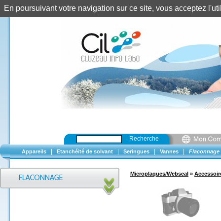
En poursuivant votre navigation sur ce site, vous acceptez l'u
Recherche
|
|
|
|
Appareils
Etanchéité de solvant
Seringues
Vannes
Flaconnage
Microplaques/Webseal
»
Accessoir