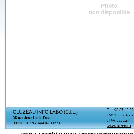
Tel : 05.57.46.00
CLUZEAU INFO LABO (C.I.L.)
Fax : 05.57.46.5
35 rue Jean Louis Faure
cil@cluzeau.fr
33220 Sainte-Foy-La-Grande
www.cluzeau.fr