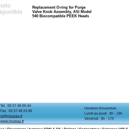
Replacement O-ring for Purge
Valve Knob Assembly, ASI Model
540 Biocompatible PEEK Heads
Tel : 05.57.46.00.44
Horaires d'ouverture
Fax : 05.57.46.53.96
Lundi au jeudi : 8h - 18h
cil@cluzeau.fr
Vendredi : 8h - 17h
www.cluzeau.fr