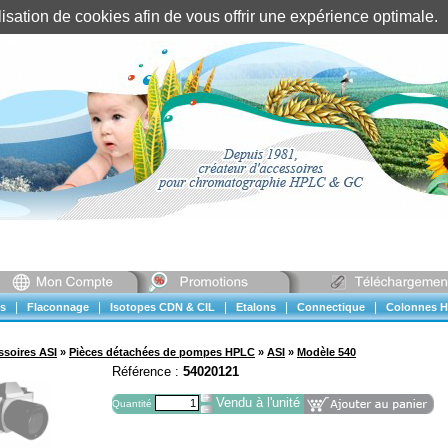
tilisation de cookies afin de vous offrir une expérience optimal
Identification client
||
Mon compte
|
|
|
|
|
s
Flaconnage
Isotopes CDN & CIL
Etalons
Connectique
Colonnes H
ssoires ASI
»
Pièces détachées de pompes HPLC
»
ASI
»
Modèle 540
Référence :
54020121
Vendu à l'unité
Quantité