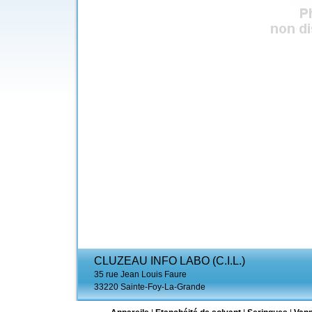
CLUZEAU INFO LABO (C.I.L.)
35 rue Jean Louis Faure
33220 Sainte-Foy-La-Grande