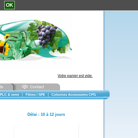
e.
OK
Votre panier est vide.
|
|
PLC & verre
Filtres / SPE
Colonnes Accessoires CPG
Délai
:
10 à 12 jours