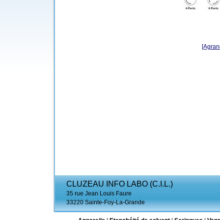
[Agrand
CLUZEAU INFO LABO (C.I.L.)
35 rue Jean Louis Faure
33220 Sainte-Foy-La-Grande