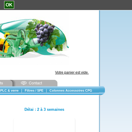
e.
OK
Votre panier est vide.
|
|
PLC & verre
Filtres / SPE
Colonnes Accessoires CPG
Délai
:
2 à 3 semaines