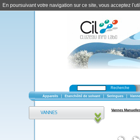
En poursuivant votre navigation sur ce site, vous acceptez l'u
Recherche
|
|
|
Appareils
Etanchéité de solvant
Seringues
Vanne
Vannes Manuelle