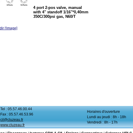
4 port 2-pos valve, manual
with 4" standoff 1/16"*0,40mm
350C/300psi gas, N60/T
ir l'image]
Tel : 05.57.46.00.44
Horaires d'ouverture
Fax : 05.57.46.53.96
Lundi au jeudi : 8h - 18h
cil@cluzeau.fr
Vendredi : 8h - 17h
www.cluzeau.fr