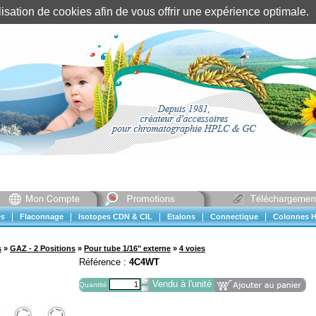
tilisation de cookies afin de vous offrir une expérience optimal
Identification client
||
Mon compte
|
|
|
|
|
s
Flaconnage
Isotopes CDN & CIL
Etalons
Connectique
Colonnes H
s
»
GAZ - 2 Positions
»
Pour tube 1/16" externe
»
4 voies
Référence :
4C4WT
Vendu à l'unité
Quantité