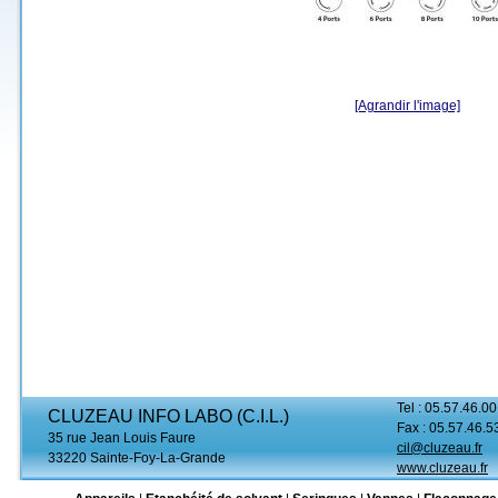
[Agrandir l'image]
Tel : 05.57.46.00
CLUZEAU INFO LABO (C.I.L.)
Fax : 05.57.46.5
35 rue Jean Louis Faure
cil@cluzeau.fr
33220 Sainte-Foy-La-Grande
www.cluzeau.fr