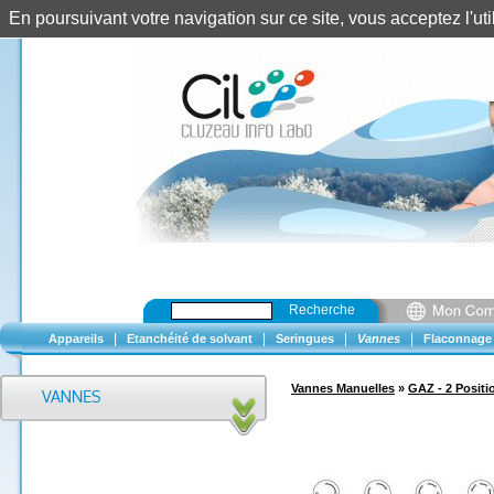
En poursuivant votre navigation sur ce site, vous acceptez l'u
Recherche
|
|
|
|
Appareils
Etanchéité de solvant
Seringues
Vannes
Flaconnage
Vannes Manuelles
»
GAZ - 2 Positi