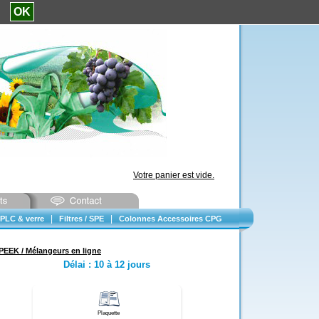
e.
OK
Votre panier est vide.
|
|
PLC & verre
Filtres / SPE
Colonnes Accessoires CPG
PEEK / Mélangeurs en ligne
Délai
:
10 à 12 jours
Plaquette