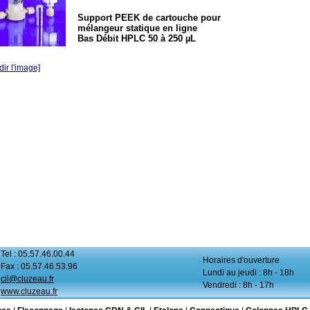
Support PEEK de cartouche pour
mélangeur statique en ligne
Bas Débit HPLC 50 à 250 µL
ir l'image]
Tel : 05.57.46.00.44
Horaires d'ouverture
Fax : 05.57.46.53.96
Lundi au jeudi : 8h - 18h
cil@cluzeau.fr
Vendredi : 8h - 17h
www.cluzeau.fr