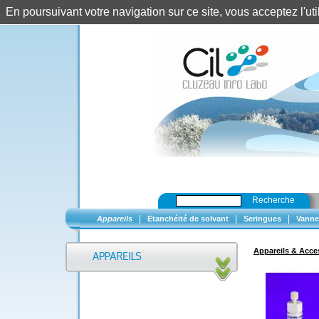
En poursuivant votre navigation sur ce site, vous acceptez l'u
Recherche
|
|
|
Appareils
Etanchéité de solvant
Seringues
Vanne
Appareils & Acce