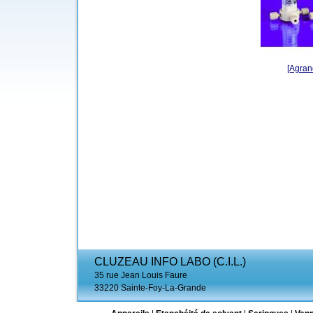
[Agrand
CLUZEAU INFO LABO (C.I.L.)
35 rue Jean Louis Faure
33220 Sainte-Foy-La-Grande