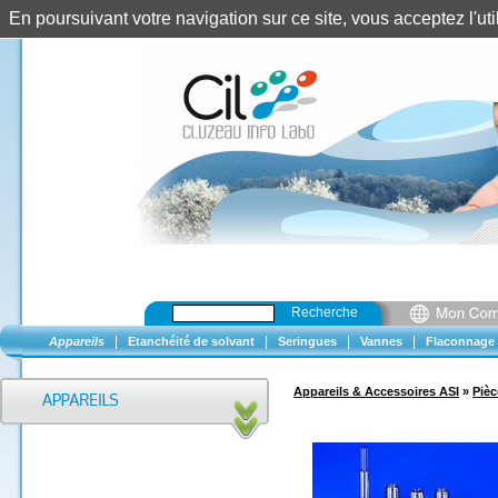
En poursuivant votre navigation sur ce site, vous acceptez l'u
Recherche
|
|
|
|
Appareils
Etanchéité de solvant
Seringues
Vannes
Flaconnage
Appareils & Accessoires ASI
»
Piè