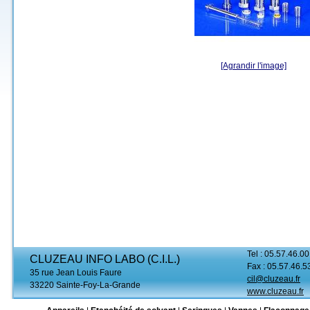
[Agrandir l'image]
Tel : 05.57.46.00
CLUZEAU INFO LABO (C.I.L.)
Fax : 05.57.46.5
35 rue Jean Louis Faure
cil@cluzeau.fr
33220 Sainte-Foy-La-Grande
www.cluzeau.fr