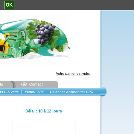
e.
OK
Votre panier est vide.
|
|
PLC & verre
Filtres / SPE
Colonnes Accessoires CPG
Délai
:
10 à 12 jours