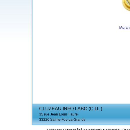
[Agrand
CLUZEAU INFO LABO (C.I.L.)
35 rue Jean Louis Faure
33220 Sainte-Foy-La-Grande