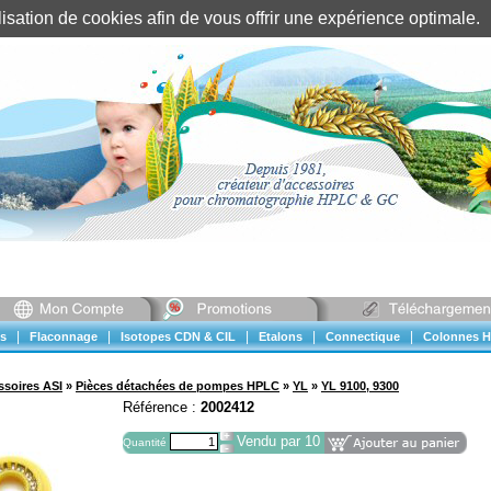
tilisation de cookies afin de vous offrir une expérience optimal
Identification client
||
Mon compte
|
|
|
|
|
s
Flaconnage
Isotopes CDN & CIL
Etalons
Connectique
Colonnes H
ssoires ASI
»
Pièces détachées de pompes HPLC
»
YL
»
YL 9100, 9300
Référence :
2002412
Vendu par 10
Quantité