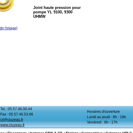
Joint haute pression pour
pompe YL 9100, 9300
UHMW
ir l'image]
Tel : 05.57.46.00.44
Horaires d'ouverture
Fax : 05.57.46.53.96
Lundi au jeudi : 8h - 18h
cil@cluzeau.fr
Vendredi : 8h - 17h
www.cluzeau.fr