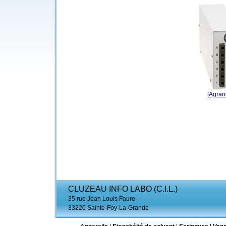
[Agrand
CLUZEAU INFO LABO (C.I.L.)
35 rue Jean Louis Faure
33220 Sainte-Foy-La-Grande