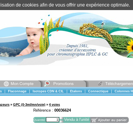
tilisation de cookies afin de vous offrir une expérience optimal
Identification client
||
Mon compte
|
|
|
|
|
s
Flaconnage
Isotopes CDN & CIL
Etalons
Connectique
Colonnes H
azeurs
»
GPC (0-3ml/mn/voie)
»
4 voies
Référence :
00036624
Vendu à l'unité
Quantité