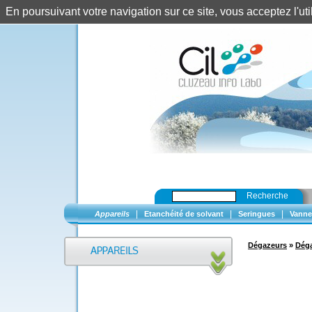
En poursuivant votre navigation sur ce site, vous acceptez l'u
Recherche
|
|
|
Appareils
Etanchéité de solvant
Seringues
Vanne
Dégazeurs
»
Dég