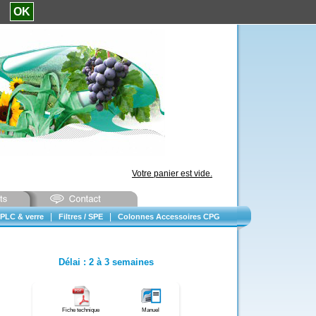
e.
OK
Votre panier est vide.
|
|
PLC & verre
Filtres / SPE
Colonnes Accessoires CPG
Délai
:
2 à 3 semaines
Fiche technique
Manuel