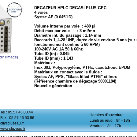
DEGAZEUR HPLC DEGASi PLUS GPC
4 voies
Systec AF (0.045"ID)
Volume interne par voie : 480 µl
Débit max par voie : 3 ml/mn
Diamètre int. du passage : 1.14 mm
Raccords 1_4-28 UNF, durée de vie environ 5 ans (sur
fonctionnement continu à 60 RPM)
100-240V AC 1A 50 à 60hz
Tube ID (in) : 0.045
ir l'image]
Tube ID (mm) : 1.143
Matériaux :
Inox 303, Polypropylène, PTFE, caoutchouc EPDM
Matériaux en contact avec le fluide :
Systec AF, PPS, "Glass-filled PTFE" et Inox
(Référence chambre de dégazage 90001184)
Nouvelle génération
Tel : 05.57.46.00.44
Horaires d'ouverture
Fax : 05.57.46.53.96
Lundi au jeudi : 8h - 18h
cil@cluzeau.fr
Vendredi : 8h - 17h
www.cluzeau.fr