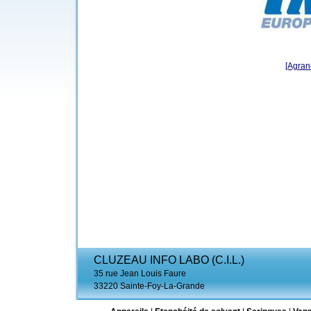
[Agrand
CLUZEAU INFO LABO (C.I.L.)
35 rue Jean Louis Faure
33220 Sainte-Foy-La-Grande