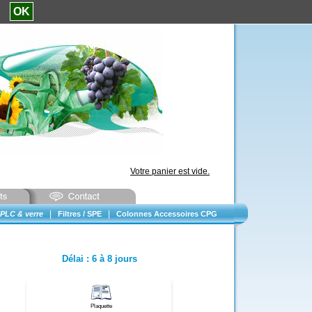
e.
OK
Votre panier est vide.
|
|
PLC & verre
Filtres / SPE
Colonnes Accessoires CPG
Délai
:
6 à 8 jours
Plaquette