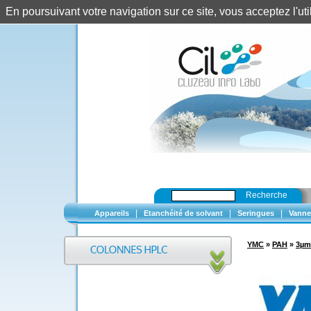
En poursuivant votre navigation sur ce site, vous acceptez l'u
Recherche
|
|
|
Appareils
Etanchéité de solvant
Seringues
Vanne
YMC
»
PAH
»
3µm