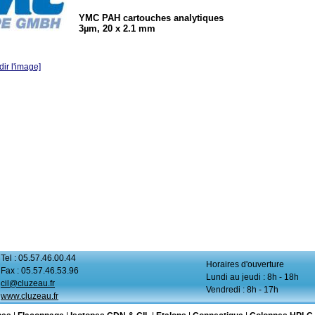
YMC PAH cartouches analytiques
3µm, 20 x 2.1 mm
ir l'image]
Tel : 05.57.46.00.44
Horaires d'ouverture
Fax : 05.57.46.53.96
Lundi au jeudi : 8h - 18h
cil@cluzeau.fr
Vendredi : 8h - 17h
www.cluzeau.fr