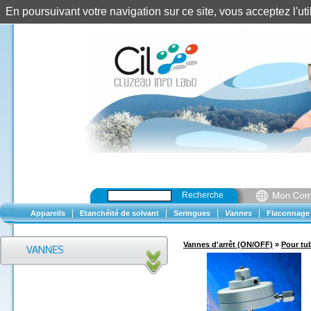
En poursuivant votre navigation sur ce site, vous acceptez l'u
Recherche
|
|
|
|
Appareils
Etanchéité de solvant
Seringues
Vannes
Flaconnage
Vannes d'arrêt (ON/OFF)
»
Pour tub