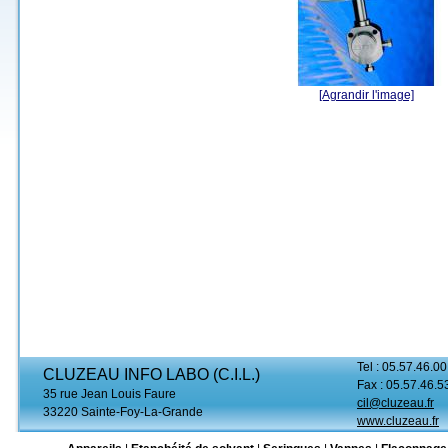
[Agrandir l'image]
Tel : 05.57.46.00
CLUZEAU INFO LABO (C.I.L.)
Fax : 05.57.46.5
35 rue Jean Louis Faure
cil@cluzeau.fr
33220 Sainte-Foy-La-Grande
www.cluzeau.fr