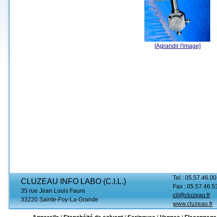
[Agrandir l'image]
Tel : 05.57.46.00
CLUZEAU INFO LABO (C.I.L.)
Fax : 05.57.46.5
35 rue Jean Louis Faure
cil@cluzeau.fr
33220 Sainte-Foy-La-Grande
www.cluzeau.fr