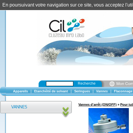
En poursuivant votre navigation sur ce site, vous acceptez l'u
Recherche
|
|
|
|
Appareils
Etanchéité de solvant
Seringues
Vannes
Flaconnage
Vannes d'arrêt (ON/OFF)
»
Pour tub