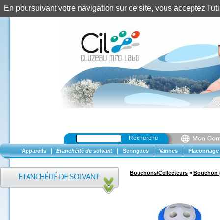
En poursuivant votre navigation sur ce site, vous acceptez l'u
Recherche
|
|
|
|
Appareils
Etanchéité de solvant
Seringues
Vannes
Flaconnage
Bouchons/Collecteurs
»
Bouchon 