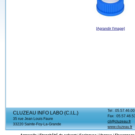
[Agrandir l'image]
Tel : 05.57.46.00
CLUZEAU INFO LABO (C.I.L.)
Fax : 05.57.46.5
35 rue Jean Louis Faure
cil@cluzeau.fr
33220 Sainte-Foy-La-Grande
www.cluzeau.fr