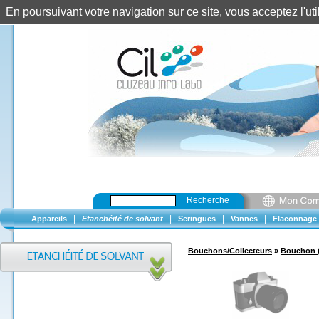
En poursuivant votre navigation sur ce site, vous acceptez l'u
Recherche
|
|
|
|
Appareils
Etanchéité de solvant
Seringues
Vannes
Flaconnage
Bouchons/Collecteurs
»
Bouchon 