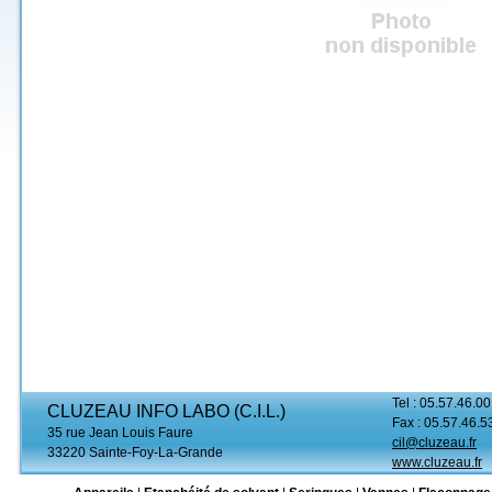
Tel : 05.57.46.00
CLUZEAU INFO LABO (C.I.L.)
Fax : 05.57.46.5
35 rue Jean Louis Faure
cil@cluzeau.fr
33220 Sainte-Foy-La-Grande
www.cluzeau.fr