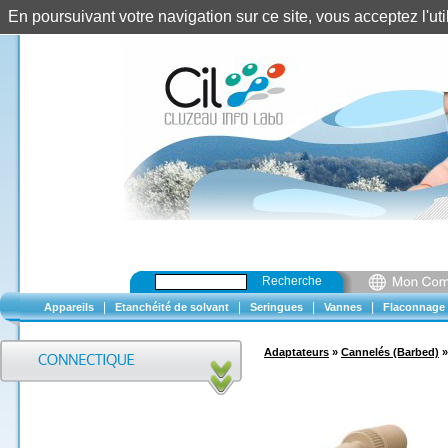
En poursuivant votre navigation sur ce site, vous acceptez l'u
Recherche
|
|
|
|
Appareils
Etanchéité de solvant
Seringues
Vannes
Flaconnage
Adaptateurs
»
Cannelés (Barbed)