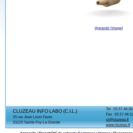
[Agrandir l'image]
Tel : 05.57.46.00
CLUZEAU INFO LABO (C.I.L.)
Fax : 05.57.46.5
35 rue Jean Louis Faure
cil@cluzeau.fr
33220 Sainte-Foy-La-Grande
www.cluzeau.fr