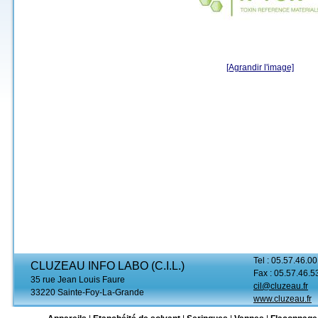
[Agrandir l'image]
Tel : 05.57.46.00
CLUZEAU INFO LABO (C.I.L.)
Fax : 05.57.46.5
35 rue Jean Louis Faure
cil@cluzeau.fr
33220 Sainte-Foy-La-Grande
www.cluzeau.fr