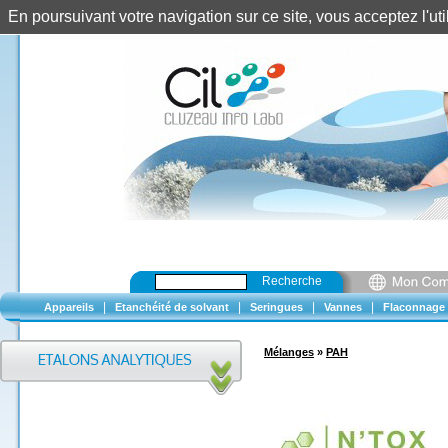
En poursuivant votre navigation sur ce site, vous acceptez l'u
Recherche
|
|
|
|
Appareils
Etanchéité de solvant
Seringues
Vannes
Flaconnage
Mélanges
»
PAH