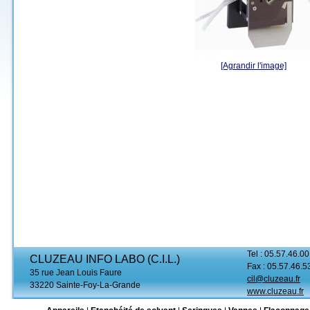
[Agrandir l'image]
Tel : 05.57.46.00
CLUZEAU INFO LABO (C.I.L.)
Fax : 05.57.46.5
35 rue Jean Louis Faure
cil@cluzeau.fr
33220 Sainte-Foy-La-Grande
www.cluzeau.fr