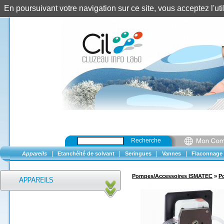
En poursuivant votre navigation sur ce site, vous acceptez l'u
Recherche
|
|
|
|
Appareils
Etanchéité de solvant
Seringues
Vannes
Flaconnage
Pompes/Accessoires ISMATEC
»
P