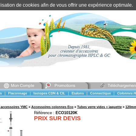
tilisation de cookies afin de vous offrir une expérience optimal
Identification client
||
Mon compte
|
|
|
|
|
s
Flaconnage
Isotopes CDN & CIL
Etalons
Connectique
Colonnes H
 accessoires YMC
»
Accessoires colonnes Eco
»
Tubes verre vides + jaquette
»
120mm 
Référence :
ECO10120K
PRIX SUR DEVIS