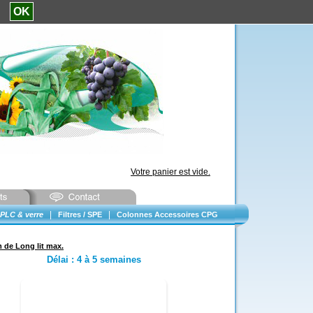
e.
OK
Votre panier est vide.
|
|
PLC & verre
Filtres / SPE
Colonnes Accessoires CPG
de Long lit max.
Délai
:
4 à 5 semaines