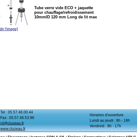
Tube verre vide ECO + jaquette
pour chauffage/refroidissement
10mmID 120 mm Long de lit max
ir l'image]
Tel : 05.57.46.00.44
Horaires d'ouverture
Fax : 05.57.46.53.96
Lundi au jeudi : 8h - 18h
cil@cluzeau.fr
Vendredi : 8h - 17h
www.cluzeau.fr