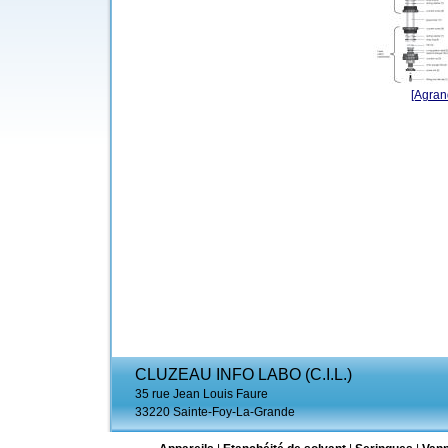
[Agrand
CLUZEAU INFO LABO (C.I.L.)
35 rue Jean Louis Faure
33220 Sainte-Foy-La-Grande