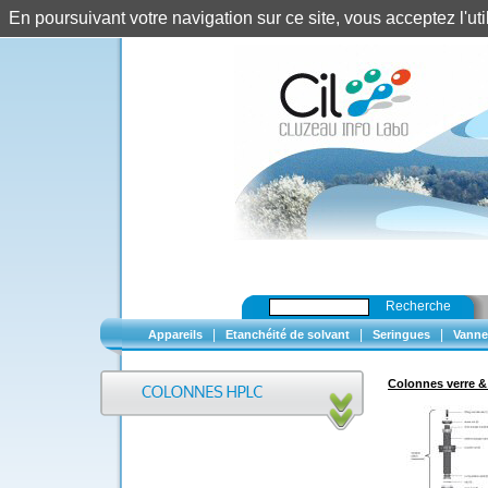
En poursuivant votre navigation sur ce site, vous acceptez l'u
Recherche
|
|
|
Appareils
Etanchéité de solvant
Seringues
Vanne
Colonnes verre &