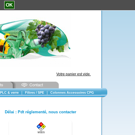
e.
OK
Votre panier est vide.
|
|
PLC & verre
Filtres / SPE
Colonnes Accessoires CPG
Délai
:
Pdt réglementé, nous contacter
MSDS