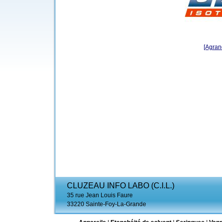
[Agrand
CLUZEAU INFO LABO (C.I.L.)
35 rue Jean Louis Faure
33220 Sainte-Foy-La-Grande