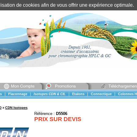
tilisation de cookies afin de vous offrir une expérience optimal
Identification client
||
Mon compte
|
|
|
|
|
s
Flaconnage
Isotopes CDN & CIL
Etalons
Connectique
Colonnes H
D
»
CDN Isotopes
Référence :
D5506
PRIX SUR DEVIS