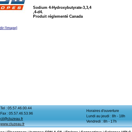
Sodium 4-Hydroxybutyrate-3,3,4
,4-d4.
Produit réglementé Canada
ir l'image]
Tel : 05.57.46.00.44
Horaires d'ouverture
Fax : 05.57.46.53.96
Lundi au jeudi : 8h - 18h
cil@cluzeau.fr
Vendredi : 8h - 17h
www.cluzeau.fr