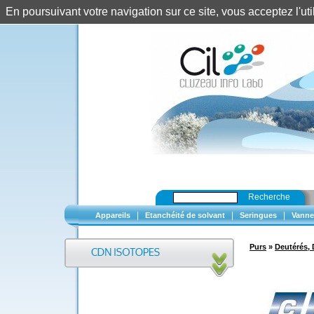
En poursuivant votre navigation sur ce site, vous acceptez l'u
Recherche
|
|
|
Appareils
Etanchéité de solvant
Seringues
Vanne
Purs
»
Deutérés, 