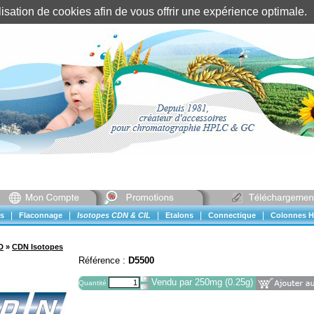
tilisation de cookies afin de vous offrir une expérience optimal
Identification client
||
Mon compte
|
|
|
|
|
s
Flaconnage
Isotopes CDN & CIL
Etalons
Connectique
Colonnes H
D
»
CDN Isotopes
Référence :
D5500
Vendu par 250mg (0.25g)
Quantité