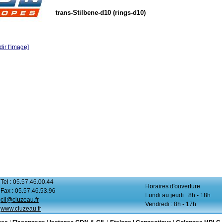
trans-Stilbene-d10 (rings-d10)
ir l'image]
Tel : 05.57.46.00.44
Horaires d'ouverture
Fax : 05.57.46.53.96
Lundi au jeudi : 8h - 18h
cil@cluzeau.fr
Vendredi : 8h - 17h
www.cluzeau.fr