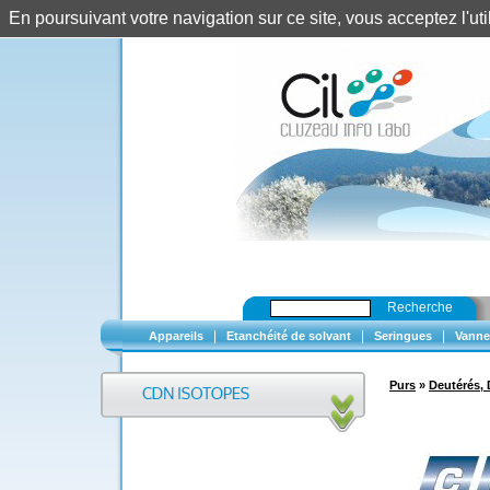
En poursuivant votre navigation sur ce site, vous acceptez l'u
Recherche
|
|
|
Appareils
Etanchéité de solvant
Seringues
Vanne
Purs
»
Deutérés, 