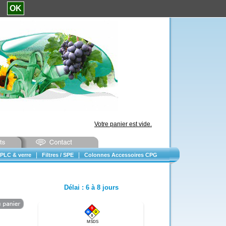
e.
OK
Votre panier est vide.
|
|
PLC & verre
Filtres / SPE
Colonnes Accessoires CPG
Délai
:
6 à 8 jours
MSDS