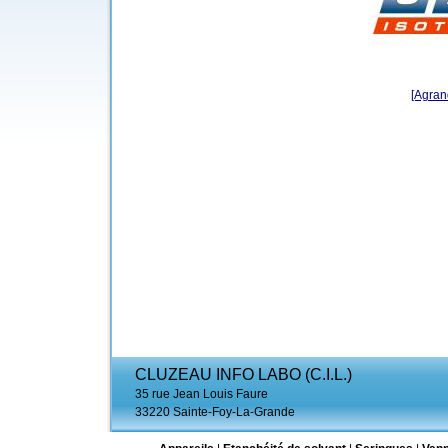
[Agrand
CLUZEAU INFO LABO (C.I.L.)
35 rue Jean Louis Faure
33220 Sainte-Foy-La-Grande