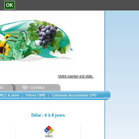
e.
OK
Votre panier est vide.
|
|
PLC & verre
Filtres / SPE
Colonnes Accessoires CPG
Délai
:
6 à 8 jours
MSDS