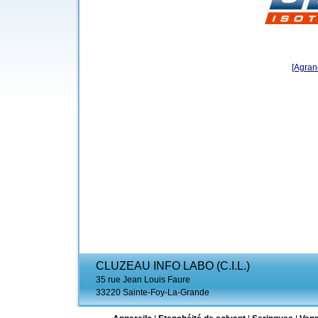
[Agrand
CLUZEAU INFO LABO (C.I.L.)
35 rue Jean Louis Faure
33220 Sainte-Foy-La-Grande