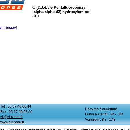
O-(2,3,4,5,6-Pentafluorobenzyl
-alpha,alpha-d2)-hydroxylamine
HCl
ir l'image]
Tel : 05.57.46.00.44
Horaires d'ouverture
Fax : 05.57.46.53.96
Lundi au jeudi : 8h - 18h
cil@cluzeau.fr
Vendredi : 8h - 17h
www.cluzeau.fr