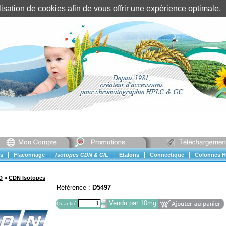
tilisation de cookies afin de vous offrir une expérience optimal
Identification client
||
Mon compte
|
|
|
|
|
s
Flaconnage
Isotopes CDN & CIL
Etalons
Connectique
Colonnes H
D
»
CDN Isotopes
Référence :
D5497
Vendu par 10mg
Quantité