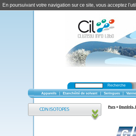
En poursuivant votre navigation sur ce site, vous acceptez l'u
Recherche
|
|
|
Appareils
Etanchéité de solvant
Seringues
Vanne
Purs
»
Deutérés, 