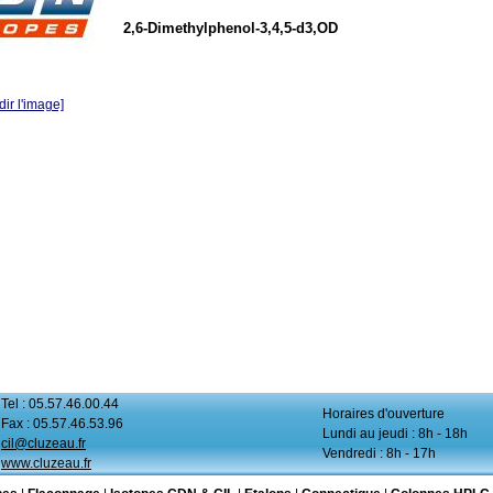
2,6-Dimethylphenol-3,4,5-d3,OD
ir l'image]
Tel : 05.57.46.00.44
Horaires d'ouverture
Fax : 05.57.46.53.96
Lundi au jeudi : 8h - 18h
cil@cluzeau.fr
Vendredi : 8h - 17h
www.cluzeau.fr