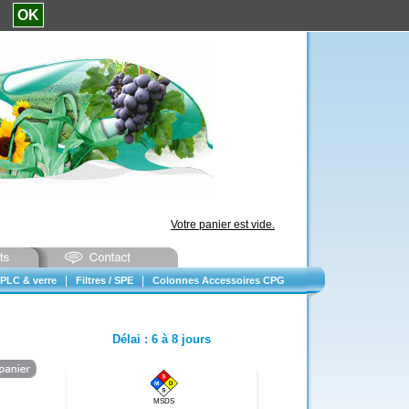
e.
OK
Votre panier est vide.
|
|
PLC & verre
Filtres / SPE
Colonnes Accessoires CPG
Délai
:
6 à 8 jours
MSDS