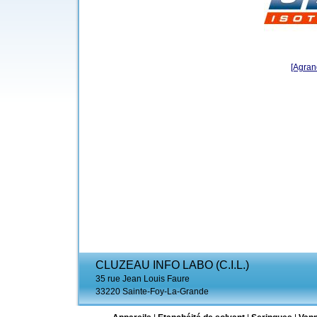
[Agrand
CLUZEAU INFO LABO (C.I.L.)
35 rue Jean Louis Faure
33220 Sainte-Foy-La-Grande