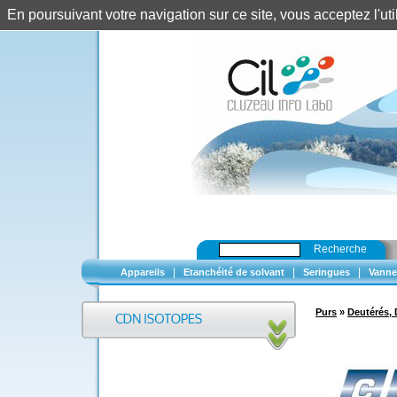
En poursuivant votre navigation sur ce site, vous acceptez l'u
Recherche
|
|
|
Appareils
Etanchéité de solvant
Seringues
Vanne
Purs
»
Deutérés, 