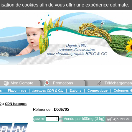
tilisation de cookies afin de vous offrir une expérience optimal
Identification client
||
Mon compte
|
|
|
|
|
s
Flaconnage
Isotopes CDN & CIL
Etalons
Connectique
Colonnes H
D
»
CDN Isotopes
Référence :
D536705
Vendu par 500mg (0.5g)
Quantité