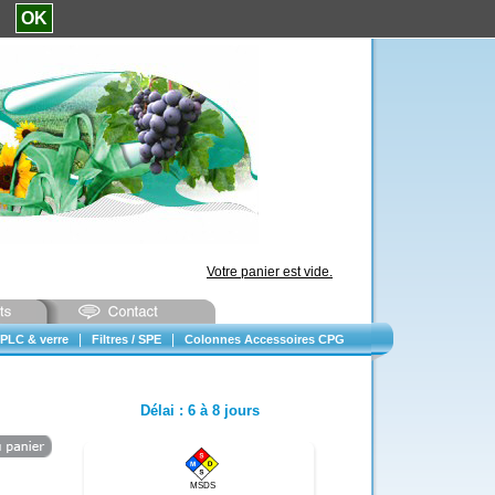
e.
OK
Votre panier est vide.
|
|
PLC & verre
Filtres / SPE
Colonnes Accessoires CPG
Délai
:
6 à 8 jours
MSDS