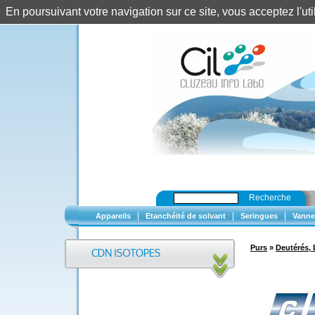
En poursuivant votre navigation sur ce site, vous acceptez l'u
Recherche
|
|
|
Appareils
Etanchéité de solvant
Seringues
Vanne
Purs
»
Deutérés, 