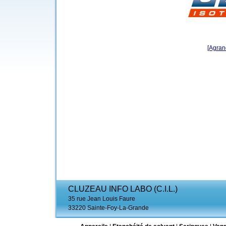
[Agrand
CLUZEAU INFO LABO (C.I.L.)
35 rue Jean Louis Faure
33220 Sainte-Foy-La-Grande