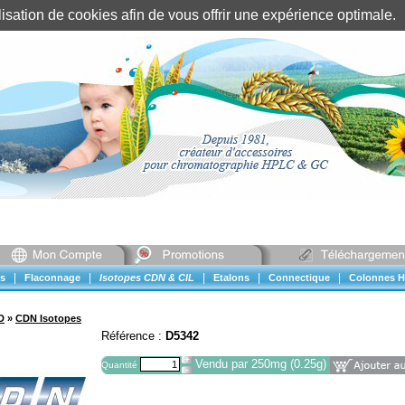
tilisation de cookies afin de vous offrir une expérience optimal
Identification client
||
Mon compte
|
|
|
|
|
s
Flaconnage
Isotopes CDN & CIL
Etalons
Connectique
Colonnes H
D
»
CDN Isotopes
Référence :
D5342
Vendu par 250mg (0.25g)
Quantité