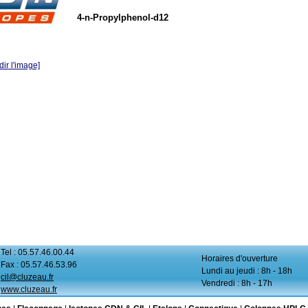
4-n-Propylphenol-d12
ir l'image]
Tel : 05.57.46.00.44
Horaires d'ouverture
Fax : 05.57.46.53.96
Lundi au jeudi : 8h - 18h
cil@cluzeau.fr
Vendredi : 8h - 17h
www.cluzeau.fr