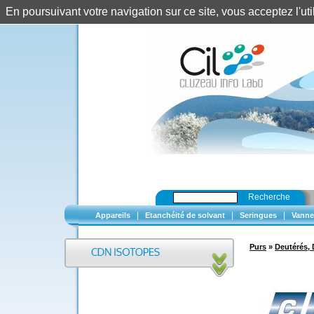
En poursuivant votre navigation sur ce site, vous acceptez l'u
Recherche
|
|
|
Appareils
Etanchéité de solvant
Seringues
Vanne
Purs
»
Deutérés, 