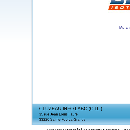
[Agrand
CLUZEAU INFO LABO (C.I.L.)
35 rue Jean Louis Faure
33220 Sainte-Foy-La-Grande