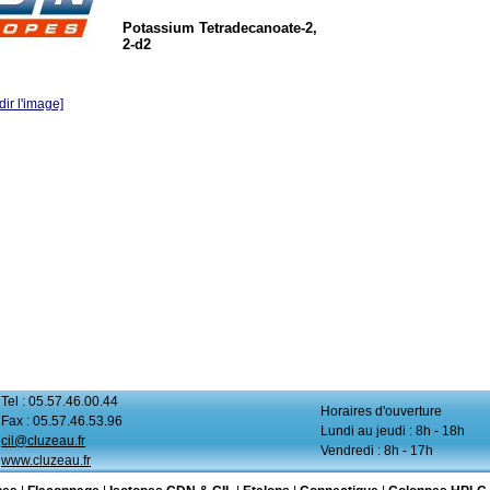
Potassium Tetradecanoate-2,
2-d2
ir l'image]
Tel : 05.57.46.00.44
Horaires d'ouverture
Fax : 05.57.46.53.96
Lundi au jeudi : 8h - 18h
cil@cluzeau.fr
Vendredi : 8h - 17h
www.cluzeau.fr