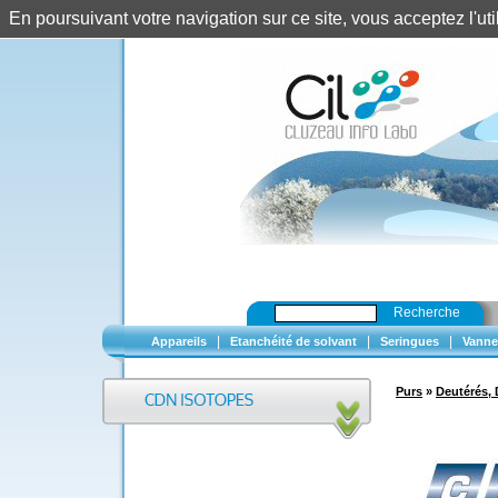
En poursuivant votre navigation sur ce site, vous acceptez l'u
Recherche
|
|
|
Appareils
Etanchéité de solvant
Seringues
Vanne
Purs
»
Deutérés, 