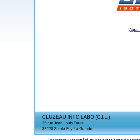
[Agrand
CLUZEAU INFO LABO (C.I.L.)
35 rue Jean Louis Faure
33220 Sainte-Foy-La-Grande