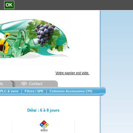
e.
OK
Votre panier est vide.
|
|
PLC & verre
Filtres / SPE
Colonnes Accessoires CPG
Délai
:
6 à 8 jours
MSDS