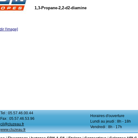
1,3-Propane-2,2-d2-diamine
ir l'image]
Tel : 05.57.46.00.44
Horaires d'ouverture
Fax : 05.57.46.53.96
Lundi au jeudi : 8h - 18h
cil@cluzeau.fr
Vendredi : 8h - 17h
www.cluzeau.fr