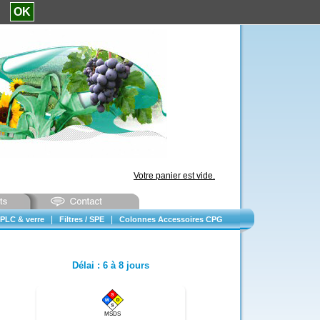
e.
OK
Votre panier est vide.
|
|
PLC & verre
Filtres / SPE
Colonnes Accessoires CPG
Délai
:
6 à 8 jours
MSDS