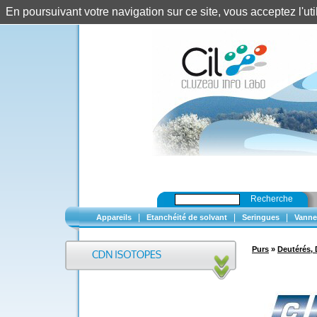
En poursuivant votre navigation sur ce site, vous acceptez l'u
Recherche
|
|
|
Appareils
Etanchéité de solvant
Seringues
Vanne
Purs
»
Deutérés, 