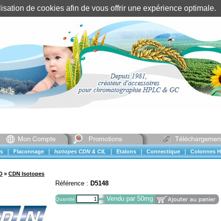
tilisation de cookies afin de vous offrir une expérience optimal
Identification client
||
Mon compte
|
|
|
|
|
s
Flaconnage
Isotopes CDN & CIL
Etalons
Connectique
Colonnes H
D
»
CDN Isotopes
Référence :
D5148
Vendu par 50mg
Quantité