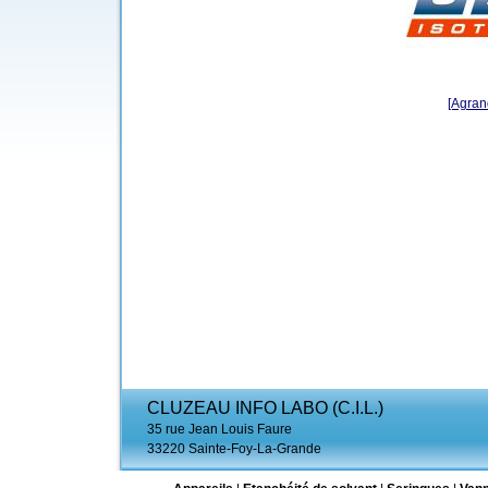
[Agrand
CLUZEAU INFO LABO (C.I.L.)
35 rue Jean Louis Faure
33220 Sainte-Foy-La-Grande