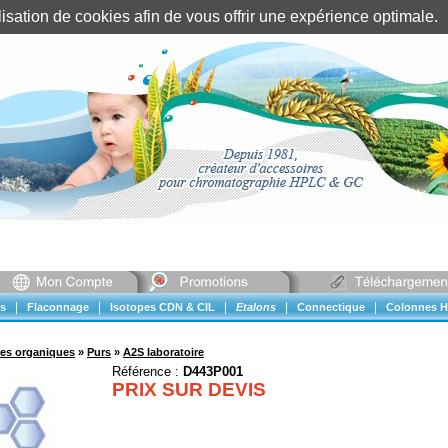
tilisation de cookies afin de vous offrir une expérience optimal
Identification client
||
Mon compte
|
|
|
|
|
s
Flaconnage
Isotopes CDN & CIL
Etalons
Connectique
Colonnes H
ues organiques
»
Purs
»
A2S laboratoire
Référence :
D443P001
PRIX SUR DEVIS