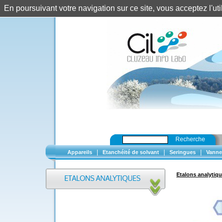
En poursuivant votre navigation sur ce site, vous acceptez l'u
Recherche
|
|
|
Appareils
Etanchéité de solvant
Seringues
Vanne
Etalons analytiq