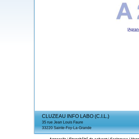
[Agrand
CLUZEAU INFO LABO (C.I.L.)
35 rue Jean Louis Faure
33220 Sainte-Foy-La-Grande