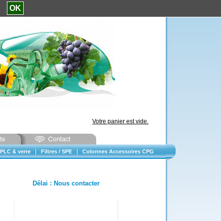
e.
OK
Votre panier est vide.
|
|
PLC & verre
Filtres / SPE
Colonnes Accessoires CPG
Délai
:
Nous contacter