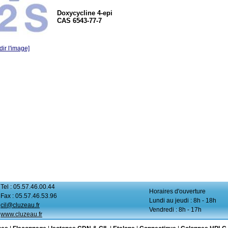
Doxycycline 4-epi
CAS 6543-77-7
ir l'image]
Tel : 05.57.46.00.44
Horaires d'ouverture
Fax : 05.57.46.53.96
Lundi au jeudi : 8h - 18h
cil@cluzeau.fr
Vendredi : 8h - 17h
www.cluzeau.fr