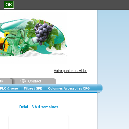
e.
OK
Votre panier est vide.
|
|
PLC & verre
Filtres / SPE
Colonnes Accessoires CPG
Délai
:
3 à 4 semaines