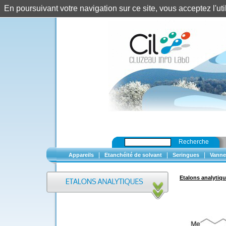
En poursuivant votre navigation sur ce site, vous acceptez l'u
Recherche
|
|
|
Appareils
Etanchéité de solvant
Seringues
Vanne
Etalons analytiq