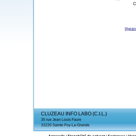
[Agrand
CLUZEAU INFO LABO (C.I.L.)
35 rue Jean Louis Faure
33220 Sainte-Foy-La-Grande