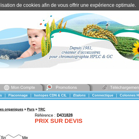
tilisation de cookies afin de vous offrir une expérience optimal
Identification client
||
Mon compte
|
|
|
|
|
s
Flaconnage
Isotopes CDN & CIL
Etalons
Connectique
Colonnes H
ues organiques
»
Purs
»
TRC
Référence :
D431828
PRIX SUR DEVIS