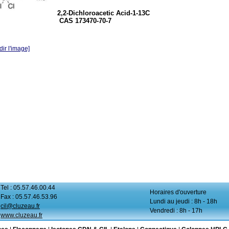
2,2-Dichloroacetic Acid-1-13C
CAS 173470-70-7
ir l'image]
Tel : 05.57.46.00.44
Horaires d'ouverture
Fax : 05.57.46.53.96
Lundi au jeudi : 8h - 18h
cil@cluzeau.fr
Vendredi : 8h - 17h
www.cluzeau.fr