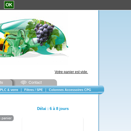
e.
OK
Votre panier est vide.
|
|
PLC & verre
Filtres / SPE
Colonnes Accessoires CPG
Délai
:
6 à 8 jours