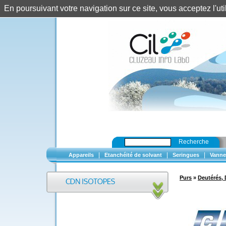
En poursuivant votre navigation sur ce site, vous acceptez l'u
Recherche
|
|
|
Appareils
Etanchéité de solvant
Seringues
Vanne
Purs
»
Deutérés, 