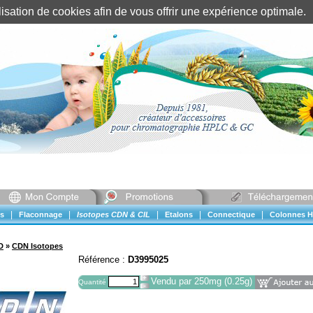
tilisation de cookies afin de vous offrir une expérience optimal
Identification client
||
Mon compte
|
|
|
|
|
s
Flaconnage
Isotopes CDN & CIL
Etalons
Connectique
Colonnes H
D
»
CDN Isotopes
Référence :
D3995025
Vendu par 250mg (0.25g)
Quantité