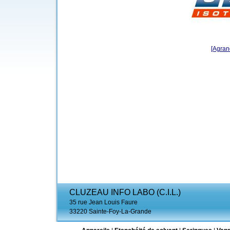
[Agrand
CLUZEAU INFO LABO (C.I.L.)
35 rue Jean Louis Faure
33220 Sainte-Foy-La-Grande