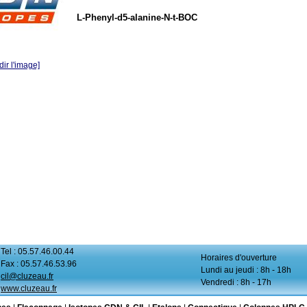
L-Phenyl-d5-alanine-N-t-BOC
ir l'image]
Tel : 05.57.46.00.44
Horaires d'ouverture
Fax : 05.57.46.53.96
Lundi au jeudi : 8h - 18h
cil@cluzeau.fr
Vendredi : 8h - 17h
www.cluzeau.fr