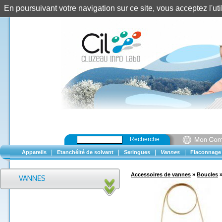
En poursuivant votre navigation sur ce site, vous acceptez l'u
Recherche
|
|
|
|
Appareils
Etanchéité de solvant
Seringues
Vannes
Flaconnage
Accessoires de vannes
»
Boucles