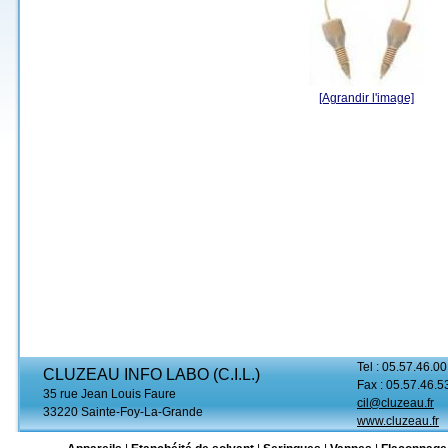
[Agrandir l'image]
Tel : 05.57.46.00
CLUZEAU INFO LABO (C.I.L.)
Fax : 05.57.46.5
35 rue Jean Louis Faure
cil@cluzeau.fr
33220 Sainte-Foy-La-Grande
www.cluzeau.fr