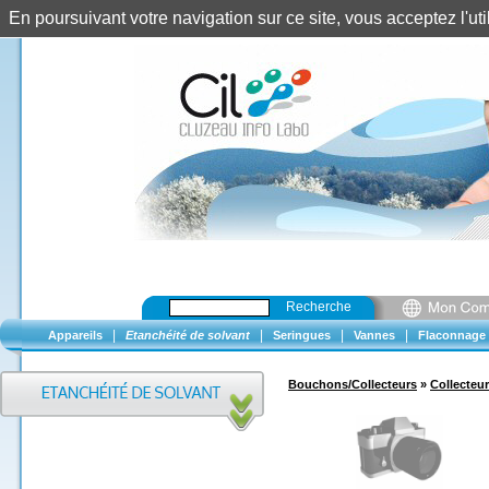
En poursuivant votre navigation sur ce site, vous acceptez l'u
Recherche
|
|
|
|
Appareils
Etanchéité de solvant
Seringues
Vannes
Flaconnage
Bouchons/Collecteurs
»
Collecteur