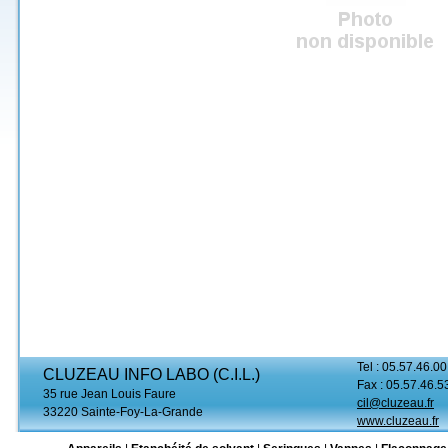
Tel : 05.57.46.00
CLUZEAU INFO LABO (C.I.L.)
Fax : 05.57.46.5
35 rue Jean Louis Faure
cil@cluzeau.fr
33220 Sainte-Foy-La-Grande
www.cluzeau.fr