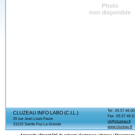
Tel : 05.57.46.00
CLUZEAU INFO LABO (C.I.L.)
Fax : 05.57.46.5
35 rue Jean Louis Faure
cil@cluzeau.fr
33220 Sainte-Foy-La-Grande
www.cluzeau.fr