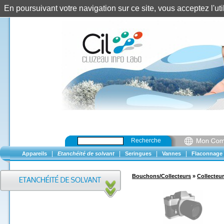
En poursuivant votre navigation sur ce site, vous acceptez l'u
Recherche
|
|
|
|
Appareils
Etanchéité de solvant
Seringues
Vannes
Flaconnage
Bouchons/Collecteurs
»
Collecteur