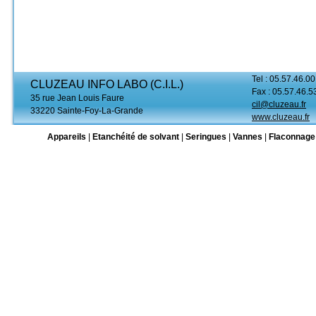
Tel : 05.57.46.00
CLUZEAU INFO LABO (C.I.L.)
Fax : 05.57.46.5
35 rue Jean Louis Faure
cil@cluzeau.fr
33220 Sainte-Foy-La-Grande
www.cluzeau.fr
Appareils
|
Etanchéité de solvant
|
Seringues
|
Vannes
|
Flaconnage