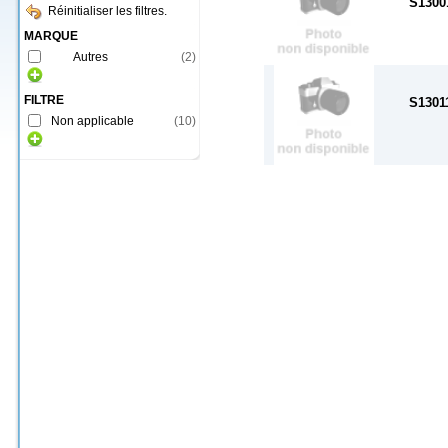
S1300
Réinitialiser les filtres.
MARQUE
Autres
(
2
)
FILTRE
S1301
Non applicable
(
10
)