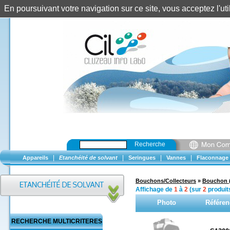
En poursuivant votre navigation sur ce site, vous acceptez l'u
Recherche
|
|
|
|
Appareils
Etanchéité de solvant
Seringues
Vannes
Flaconnage
Bouchons/Collecteurs
»
Bouchon 
Affichage de
1
à
2
(sur
2
produit
Photo
Référen
RECHERCHE MULTICRITERES