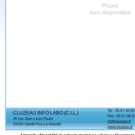
Tel : 05.57.46.00
CLUZEAU INFO LABO (C.I.L.)
Fax : 05.57.46.5
35 rue Jean Louis Faure
cil@cluzeau.fr
33220 Sainte-Foy-La-Grande
www.cluzeau.fr