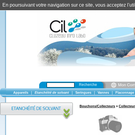
En poursuivant votre navigation sur ce site, vous acceptez l'u
Recherche
|
|
|
|
Appareils
Etanchéité de solvant
Seringues
Vannes
Flaconnage
Bouchons/Collecteurs
»
Collecteur