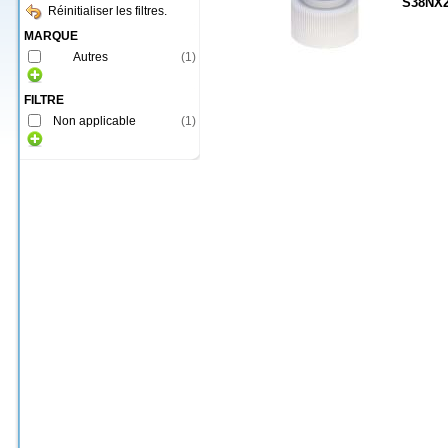
S38NX
Réinitialiser les filtres.
MARQUE
Autres
(
1
)
FILTRE
Non applicable
(
1
)