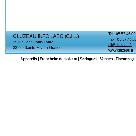
Tel : 05.57.46.00
CLUZEAU INFO LABO (C.I.L.)
Fax : 05.57.46.5
35 rue Jean Louis Faure
cil@cluzeau.fr
33220 Sainte-Foy-La-Grande
www.cluzeau.fr
Appareils
|
Etanchéité de solvant
|
Seringues
|
Vannes
|
Flaconnage