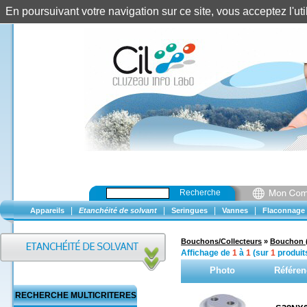
En poursuivant votre navigation sur ce site, vous acceptez l'u
Recherche
|
|
|
|
Appareils
Etanchéité de solvant
Seringues
Vannes
Flaconnage
Bouchons/Collecteurs
»
Bouchon 
Affichage de
1
à
1
(sur
1
produit
Photo
Référen
RECHERCHE MULTICRITERES